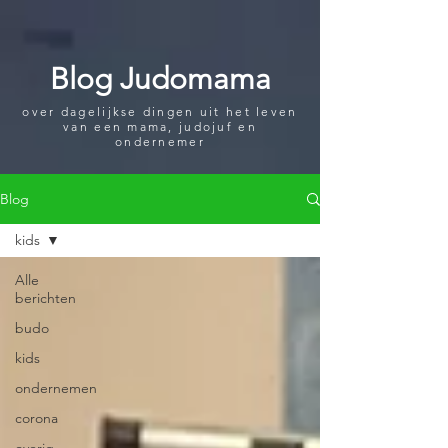
import wixWindow from 'wix-window'; import wixLocation from 'wix-
location'; function open_Lightbox(){ let query = wixLocation.query;
var goto = query.name; wixWindow.openLightbox(goto); }
$w.onReady(function () { open_Lightbox(); });
Blog Judomama
over dagelijkse dingen uit het leven
van een mama, judojuf en
ondernemer
Blog
kids
Alle
berichten
budo
kids
ondernemen
corona