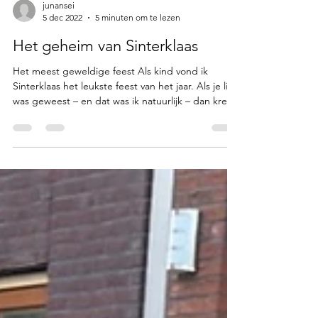
junansei
5 dec 2022
5 minuten om te lezen
Het geheim van Sinterklaas
Het meest geweldige feest Als kind vond ik
Sinterklaas het leukste feest van het jaar. Als je lief
was geweest – en dat was ik natuurlijk – dan kreeg
je cadeautjes. Geen fratsen of verplichtingen,
maar snoep en cadeautjes. Wat wil je als kind nog
meer? Mijn oudere broer dacht daar toch anders
over. Hij riep altijd dat het nep was. Onzin vond ik
dat. Net als al het andere wat hij zei, want we
konden het eigenlijk niet zo goed vinden met
elkaar. Ieder jaar, als het toch goed ge