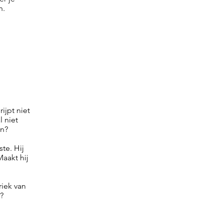
n.
ijpt niet
l niet
en?
te. Hij
Maakt hij
riek van
?