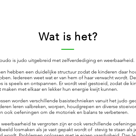
Wat is het?
budo is judo uitgebreid met zelfverdediging en weerbaarheid.
sen hebben een duidelijke structuur zodat de kinderen daar ho
bben. Iedereen weet wat er van hem of haar verwacht wordt. De
es is speels en ontspannen. Er wordt veel gestoeid, zodat de k
t maken met elkaar en lekker hun energie kwijt kunnen.
lessen worden verschillende basistechnieken vanuit het judo ge
deren leren valbreken, worpen, houdgrepen en diverse stoeiv
n ook oefeningen om de motoriek en balans te verbeteren.
weerbaarheid te vergroten zijn er ook verschillende oefeninge
beeld losmaken als je vast gepakt wordt of stevig te staan als j
 wordt. Problemen oplossen met je eigen vaardigheid. Dan lee