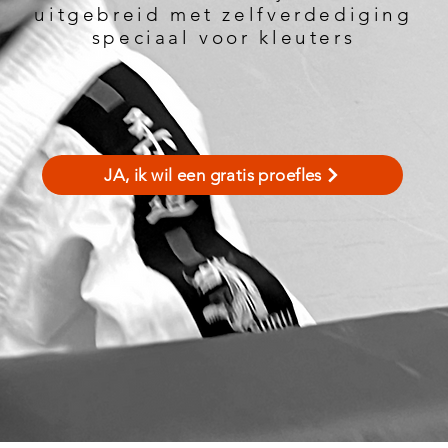
uitgebreid met zelfverdediging
speciaal voor kleuters
JA, ik wil een gratis proefles