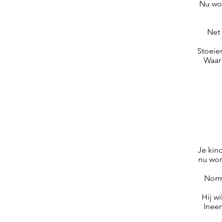
Nu wor
Net 
Stoeie
Waar 
Je kind
nu wor
Norma
Hij w
Ineen