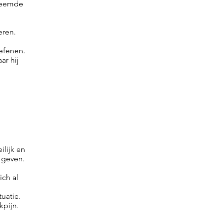
Vreemde
eren.
oefenen.
ar hij
ilijk en
 geven.
ich al
tuatie.
kpijn.