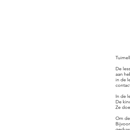
Tuimel
De les
aan he
in de l
contac
In de 
De kin
Ze doe
Om de 
Bijvoor
geduwd