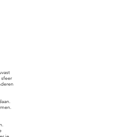
uvast
 sfeer
inderen
daan.
ormen.
n.
e
r je