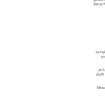
dat je 
Je he
zo
Je k
durft
Miss