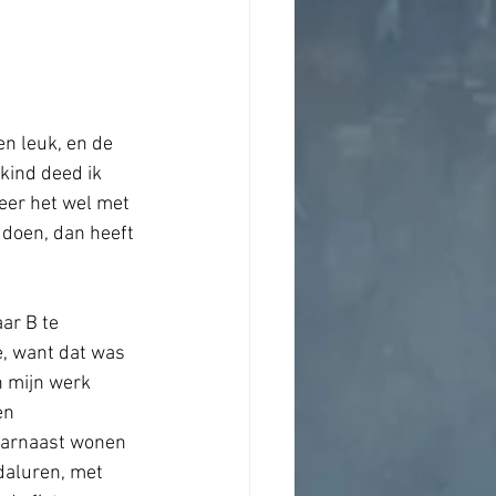
n leuk, en de 
kind deed ik 
eer het wel met 
 doen, dan heeft 
ar B te 
de, want dat was 
n mijn werk  
en 
aarnaast wonen 
 daluren, met 