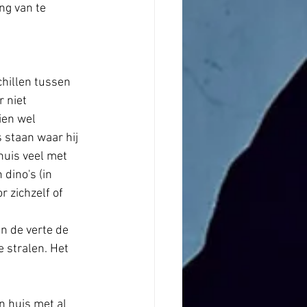
g van te 
hillen tussen 
 niet 
ien wel 
 staan waar hij 
huis veel met 
 dino's (in 
 zichzelf of 
in de verte de 
 stralen. Het 
n huis met al 