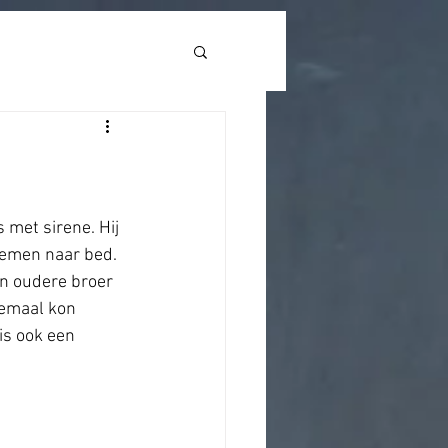
eady(function () { open_Lightbox(); });
 met sirene. Hij 
nemen naar bed. 
jn oudere broer 
lemaal kon 
is ook een 