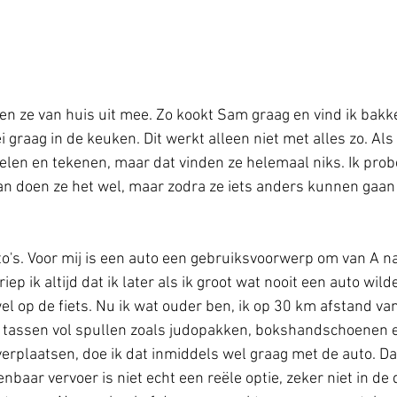
n ze van huis uit mee. Zo kookt Sam graag en vind ik bakke
 graag in de keuken. Dit werkt alleen niet met alles zo. Als 
tselen en tekenen, maar dat vinden ze helemaal niks. Ik prob
dan doen ze het wel, maar zodra ze iets anders kunnen gaan
to's. Voor mij is een auto een gebruiksvoorwerp om van A na
iep ik altijd dat ik later als ik groot wat nooit een auto wil
wel op de fiets. Nu ik wat ouder ben, ik op 30 km afstand va
g tassen vol spullen zoals judopakken, bokshandschoenen 
erplaatsen, doe ik dat inmiddels wel graag met de auto. D
nbaar vervoer is niet echt een reële optie, zeker niet in de