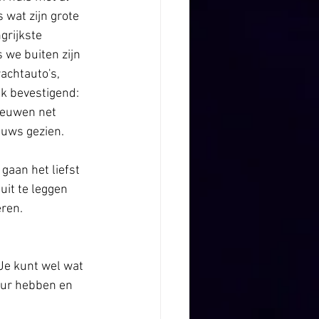
 wat zijn grote 
grijkste 
s we buiten zijn 
rachtauto's, 
ik bevestigend: 
reeuwen net 
euws gezien. 
gaan het liefst 
 uit te leggen 
ren. 
e kunt wel wat 
eur hebben en 