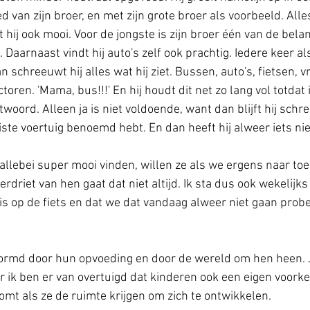
d van zijn broer, en met zijn grote broer als voorbeeld. Alles
t hij ook mooi. Voor de jongste is zijn broer één van de belan
. Daarnaast vindt hij auto's zelf ook prachtig. Iedere keer al
an schreeuwt hij alles wat hij ziet. Bussen, auto's, fietsen, v
oren. 'Mama, bus!!!' En hij houdt dit net zo lang vol totdat 
twoord. Alleen ja is niet voldoende, want dan blijft hij sch
uiste voertuig benoemd hebt. En dan heeft hij alweer iets ni
llebei super mooi vinden, willen ze als we ergens naar toe 
verdriet van hen gaat dat niet altijd. Ik sta dus ook wekelijks
 is op de fiets en dat we dat vandaag alweer niet gaan probe
rmd door hun opvoeding en door de wereld om hen heen. J
r ik ben er van overtuigd dat kinderen ook een eigen voork
omt als ze de ruimte krijgen om zich te ontwikkelen. 