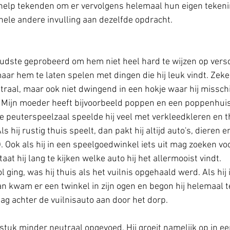
help tekenden om er vervolgens helemaal hun eigen tekenin
hele andere invulling aan dezelfde opdracht.
udste geprobeerd om hem niet heel hard te wijzen op versc
aar hem te laten spelen met dingen die hij leuk vindt. Zeker
traal, maar ook niet dwingend in een hokje waar hij missch
. Mijn moeder heeft bijvoorbeeld poppen en een poppenhuis
e peuterspeelzaal speelde hij veel met verkleedkleren en t
ls hij rustig thuis speelt, dan pakt hij altijd auto's, dieren en
. Ook als hij in een speelgoedwinkel iets uit mag zoeken voor
at hij lang te kijken welke auto hij het allermooist vindt. 
l ging, was hij thuis als het vuilnis opgehaald werd. Als hij 
an kwam er een twinkel in zijn ogen en begon hij helemaal te
 dag achter de vuilnisauto aan door het dorp. 
stuk minder neutraal opgevoed. Hij groeit namelijk op in ee