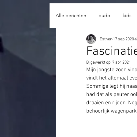
import wixWindow from 'wix-window'; import wixLocation from 'wix-location'; function open_Lightbo
Alle berichten
budo
kids
Esther
17 sep 2020
6
Fascinati
Bijgewerkt op:
7 apr 2021
Mijn jongste zoon vind
vindt het allemaal ev
Sommige legt hij naast
had dat als peuter oo
draaien en rijden. No
behoorlijk wagenpark.