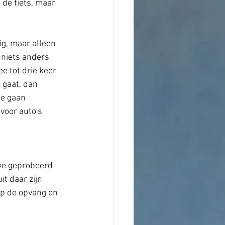
de fiets, maar 
tig, maar alleen 
 niets anders 
e tot drie keer 
 gaat, dan 
e gaan 
voor auto's 
 we geprobeerd 
t daar zijn 
op de opvang en 