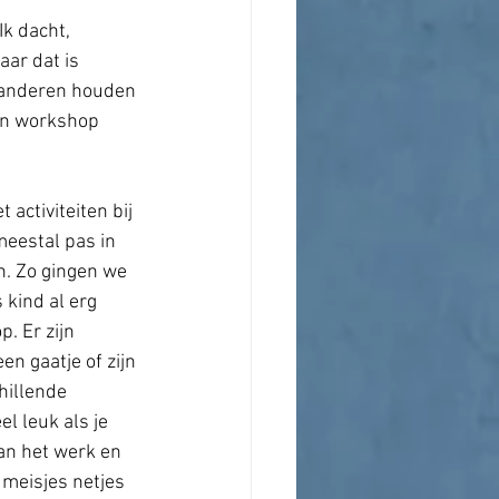
k dacht, 
aar dat is 
n anderen houden 
een workshop 
activiteiten bij 
eestal pas in 
n. Zo gingen we 
 kind al erg 
. Er zijn 
n gaatje of zijn 
hillende 
l leuk als je 
an het werk en 
meisjes netjes 