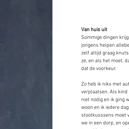
Van huis uit
Sommige dingen krijge
jongens helpen allebei
zelf altijd graag knu
ze, en als het moet, 
dat de voorkeur. 
Zo heb ik niks met au
verplaatsen. Als kind r
niet nodig en ik ging 
woon en ik iedere da
stootkusssens moet v
we in een dorp, en ope