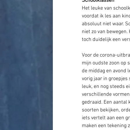
Schoolklassen
Het leuke van schoolkl
voordat ik les aan kin
absoluut niet waar. S
niet zo van bewegen. 
toch duidelijk een ver
Voor de corona-uitbra
mijn oudste zoon op s
de middag en avond le
vorig jaar in groepjes
leuk, en nog steeds eig
verschillende vormen,
gedraaid. Een aantal k
soorten bekijken, ord
iets vertelt aan een 
maken een tekening zo