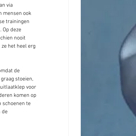
n via 
en mensen ook 
e trainingen 
. Op deze 
chien nooit 
ze het heel erg 
omdat de 
graag stoeien, 
uitlaatklep voor 
nderen komen op 
n schoenen te 
n de 