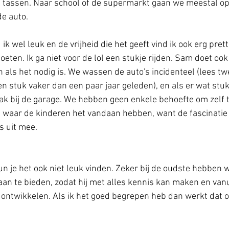
 tassen. Naar school of de supermarkt gaan we meestal op 
e auto. 
 ik wel leuk en de vrijheid die het geeft vind ik ook erg pret
ten. Ik ga niet voor de lol een stukje rijden. Sam doet ook
 als het nodig is. We wassen de auto's incidenteel (lees twe
 een stuk vaker dan een paar jaar geleden), en als er wat stuk
k bij de garage. We hebben geen enkele behoefte om zelf t
et waar de kinderen het vandaan hebben, want de fascinatie 
s uit mee. 
 kun je het ook niet leuk vinden. Zeker bij de oudste hebben
an te bieden, zodat hij met alles kennis kan maken en vanui
ontwikkelen. Als ik het goed begrepen heb dan werkt dat 