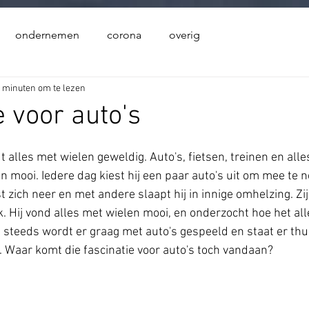
x(){ let query = wixLocation.query; var goto = query.name; wixWindow.openLightbox(goto); } $w.onR
ondernemen
corona
overig
 minuten om te lezen
e voor auto's
t alles met wielen geweldig. Auto's, fietsen, treinen en alles
en mooi. Iedere dag kiest hij een paar auto's uit om mee te 
 zich neer en met andere slaapt hij in innige omhelzing. Zi
k. Hij vond alles met wielen mooi, en onderzocht hoe het al
g steeds wordt er graag met auto's gespeeld en staat er thu
 Waar komt die fascinatie voor auto's toch vandaan?