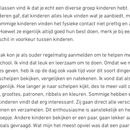
assen vind ik dat je echt een diverse groep kinderen hebt. I
deren gaf, dat kinderen alles leuk vinden wat je aanbiedt, m
ommige kinderen vinden het fysieke contact niet prettig e
Hoewel ze eigenlijk altijd goed hun best doen, merk je bij 
schil in voorkeur tussen kinderen. 
ak kon je als ouder regelmatig aanmelden om te helpen met 
chool. Ik vind dat leuk en leerzaam om te doen. Omdat we m
s geven, heb ik op de dag ook vaak tijd voor dit soort dinge
 schelpen bekijken, vergelijken en natekenen. Ik vond dat als
enlijk. Hoe langer je naar schelpen kijkt, des te meer valt op
 groottes, patronen, ribbels en kleuren. Sommige hebben ee
inderen vindt dat erg interessant. Zij gaan direct alle versc
enen en verzamelen. Dit enthousiasme is aanstekelijk en hee
groepje. Andere kinderen bekijken er een paar, gaan lekker a
als gevraagd. Wat mijn het meest opviel was dat een paar 