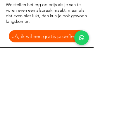
We stellen het erg op prijs als je van te
voren even een afspraak maakt, maar als
dat even niet lukt, dan kun je ook gewoon
langskomen.
JA, ik wil een gratis proefles
Mag ik kijken?
Publiek tijdens de lessen is niet
toegestaan.
We begrijpen wel heel goed dat je bij een
proefles voor je kind graag wil weten
waar hij of zij terecht komt. We maken
daarom voor de eerste les graag een
uitzondering.
Bij jeugdexamens en jeugdwedstrijden is
publiek van harte welkom, zodat je toch