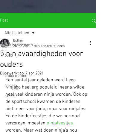
import wixWindow from 'wix-window'; import wixLocation from 'wix-
location'; function open_Lightbox(){ let query = wixLocation.query;
var goto = query.name; wixWindow.openLightbox(goto); }
$w.onReady(function () { open_Lightbox(); });
Post
Alle berichten
Esther
Alle berichten
28 jun 2020
7 minuten om te lezen
5 ninjavaardigheden voor
budo
ouders
kids
Bijgewerkt op:
7 apr 2021
ondernemen
Een aantal jaar geleden werd Lego 
corona
Ninjago heel erg populair. Ineens wilde 
heel veel kinderen ninja worden. Ook op 
overig
de sportschool kwamen de kinderen 
niet meer voor judo, maar voor ninjales. 
En de kinderfeestjes die we normaal 
verzorgen, moesten 
ninjafeestjes
worden. Maar wat doen ninja's nou 