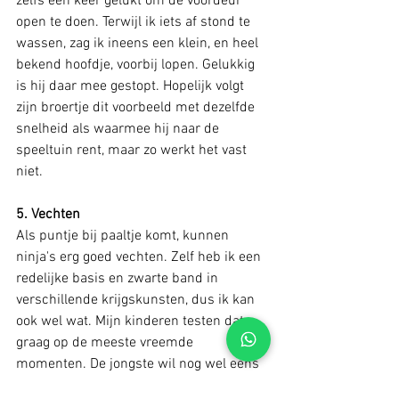
zelfs een keer gelukt om de voordeur 
open te doen. Terwijl ik iets af stond te 
wassen, zag ik ineens een klein, en heel 
bekend hoofdje, voorbij lopen. Gelukkig 
is hij daar mee gestopt. Hopelijk volgt 
zijn broertje dit voorbeeld met dezelfde 
snelheid als waarmee hij naar de 
speeltuin rent, maar zo werkt het vast 
niet. 
5. Vechten
Als puntje bij paaltje komt, kunnen 
ninja's erg goed vechten. Zelf heb ik een 
redelijke basis en zwarte band in 
verschillende krijgskunsten, dus ik kan 
ook wel wat. Mijn kinderen testen dat 
graag op de meeste vreemde 
momenten. De jongste wil nog wel eens 
wegkruipen als ik zijn luier probeer te 