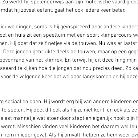
. Zo werkt hij spelenderwijs aan zijn motorische vaardigheid
dat hij zoveel oefent, gaat het ook iedere keer beter. 
 nieuwe dingen, soms is hij geïnspireerd door andere kindere
ool en huis zit een speeltuin met een soort klimparcours w
n. Hij doet dat zelf netjes via de touwen. Nu was er laatst
in. Deze jongen gebruikte deels de touwen, maar op een ge
bovenrand van het klimrek. En terwijl hij dit deed hing mijn 
sseerd te kijken hoe die jongen dat nou precies deed. Zo ka
t voor de volgende keer dat we daar langskomen en hij deze i
. 
rg sociaal en open. Hij wordt erg blij van andere kinderen en
e spelen. Hij doet dit ook als hij ze niet kent, en ook als z
usiast mannetje wat stoer door stapt en eigenlijk nooit pijn h
t wordt. Misschien vinden veel kinderen het daarom wel le
n hem in ieder geval. Als hij omvalt, helpen ze hem weer ove