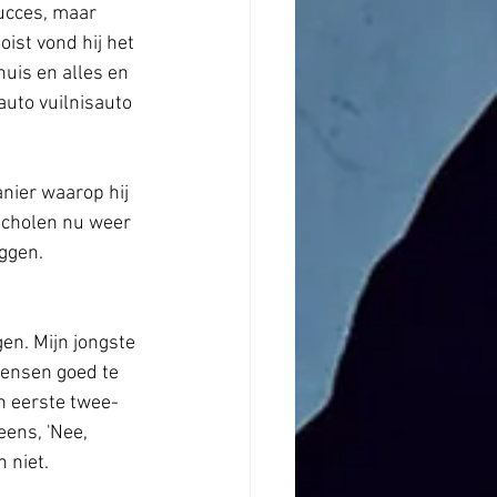
ucces, maar 
ist vond hij het 
huis en alles en 
auto vuilnisauto 
nier waarop hij 
 scholen nu weer 
eggen.
en. Mijn jongste 
mensen goed te 
n eerste twee-
eens, 'Nee, 
 niet. 