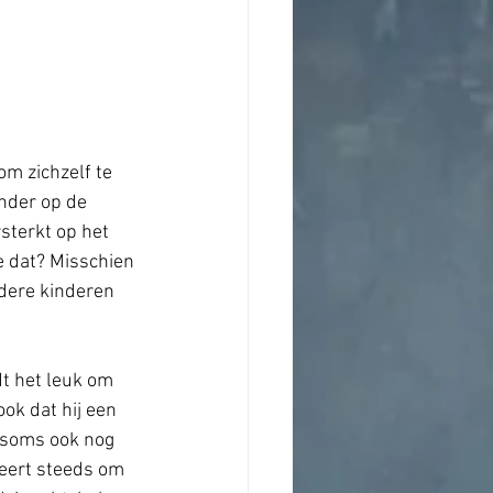
m zichzelf te 
nder op de 
sterkt op het 
e dat? Misschien 
ndere kinderen 
dt het leuk om 
ook dat hij een 
, soms ook nog 
beert steeds om 