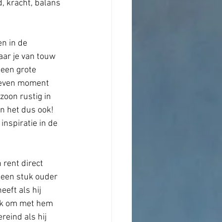
, kracht, balans 
n in de 
aar je van touw 
 een grote 
geven moment 
zoon rustig in 
n het dus ook! 
nspiratie in de 
 rent direct 
e een stuk ouder 
eeft als hij 
uk om met hem 
reind als hij 