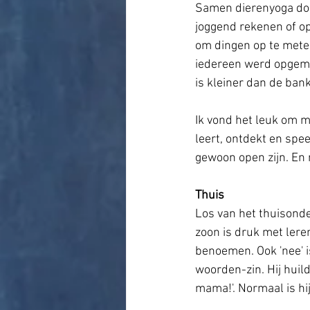
Samen dierenyoga doen
joggend rekenen of op
om dingen op te meten.
iedereen werd opgemet
is kleiner dan de bank'
Ik vond het leuk om m
leert, ontdekt en spee
gewoon open zijn. En 
Thuis
Los van het thuisonde
zoon is druk met lere
benoemen. Ook 'nee' i
woorden-zin. Hij huild
mama!'. Normaal is hi