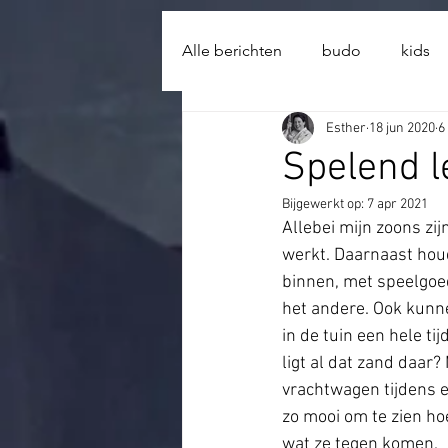
import wixWindow from 'wix-window'; import wixLocation from 'wix-location'; function open_Lightbo
Alle berichten
budo
kids
Esther
18 jun 2020
6
Spelend l
Bijgewerkt op:
7 apr 2021
Allebei mijn zoons zi
werkt. Daarnaast houd
binnen, met speelgoed
het andere. Ook kunne
in de tuin een hele t
ligt al dat zand daar
vrachtwagen tijdens e
zo mooi om te zien ho
wat ze tegen komen. 