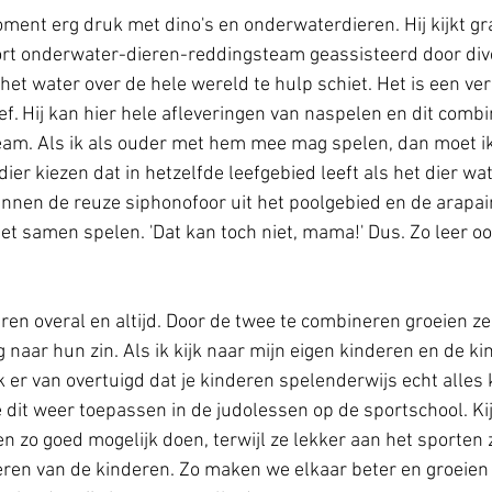
oment erg druk met dino's en onderwaterdieren. Hij kijkt gr
ort onderwater-dieren-reddingsteam geassisteerd door div
 het water over de hele wereld te hulp schiet. Het is een ve
ef. Hij kan hier hele afleveringen van naspelen en dit combi
eam. Als ik als ouder met hem mee mag spelen, dan moet ik
dier kiezen dat in hetzelfde leefgebied leeft als het dier wat
kunnen de reuze siphonofoor uit het poolgebied en de arapai
et samen spelen. 'Dat kan toch niet, mama!' Dus. Zo leer ook
ren overal en altijd. Door de twee te combineren groeien z
naar hun zin. Als ik kijk naar mijn eigen kinderen en de ki
 er van overtuigd dat je kinderen spelenderwijs echt alles 
it weer toepassen in de judolessen op de sportschool. Ki
n zo goed mogelijk doen, terwijl ze lekker aan het sporten z
leren van de kinderen. Zo maken we elkaar beter en groeie