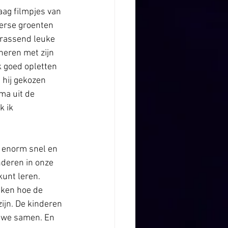
aag filmpjes van 
erse groenten 
rrassend leuke 
neren met zijn 
 goed opletten 
 hij gekozen 
ma uit de 
 ik 
e enorm snel en 
nderen in onze 
kunt leren. 
jken hoe de 
ijn. De kinderen 
n we samen. En 