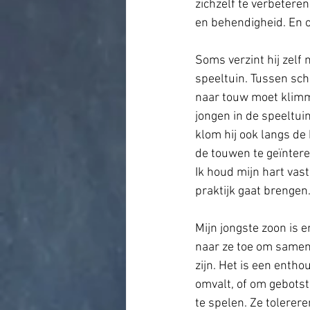
zichzelf te verbeteren
en behendigheid. En om
Soms verzint hij zelf
speeltuin. Tussen sch
naar touw moet klimme
jongen in de speeltu
klom hij ook langs de 
de touwen te geïntere
Ik houd mijn hart vas
praktijk gaat brengen.
Mijn jongste zoon is e
naar ze toe om samen t
zijn. Het is een entho
omvalt, of om gebots
te spelen. Ze tolerere