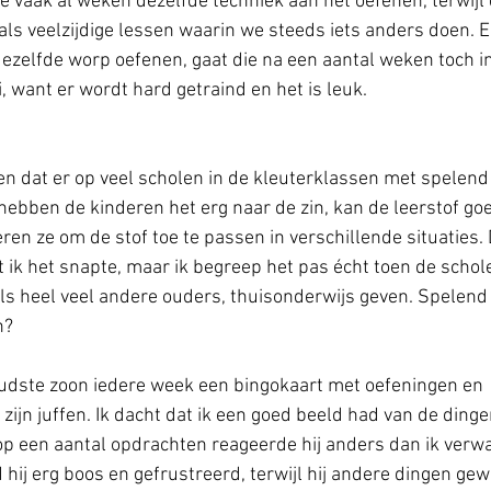
e vaak al weken dezelfde techniek aan het oefenen, terwijl
als veelzijdige lessen waarin we steeds iets anders doen. 
ezelfde worp oefenen, gaat die na een aantal weken toch i
i, want er wordt hard getraind en het is leuk.
en dat er op veel scholen in de kleuterklassen met spelend
hebben de kinderen het erg naar de zin, kan de leerstof goe
en ze om de stof toe te passen in verschillende situaties. D
t ik het snapte, maar ik begreep het pas écht toen de schol
als heel veel andere ouders, thuisonderwijs geven. Spelend 
n?
oudste zoon iedere week een bingokaart met oefeningen en 
 zijn juffen. Ik dacht dat ik een goed beeld had van de dingen
 op een aantal opdrachten reageerde hij anders dan ik verw
ij erg boos en gefrustreerd, terwijl hij andere dingen gew