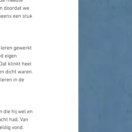
 de meeste 
En doordat we 
neens een stuk 
 leren gewerkt 
d eigen 
at klinkt heel 
en dicht waren. 
leren in de 
 die hij wel en 
acht had. Van 
eldig vond. 