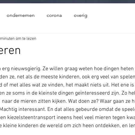
x(){ let query = wixLocation.query; var goto = query.name; wixWindow.openLightbox(goto); } $w.onR
ondernemen
corona
overig
 minuten om te lezen
eren
jn erg nieuwsgierig. Ze willen graag weten hoe dingen heten 
en ze, net als de meeste kinderen, ook erg veel van spelen.
 of met alles wat ze vinden, het maakt niets uit. Het ene i
n ze soms in de kleinste dingen geïnteresseerd zijn. Zo he
ijd naar de mieren zitten kijken. Wat doen ze? Waar gaan ze
? Machtig interessant. En dat alles gebeurde omdat de spee
en kiezelsteentransport ineens heel veel mieren tegen kwam
e kleine kinderen de wereld om zich heen ontdekken, en ler