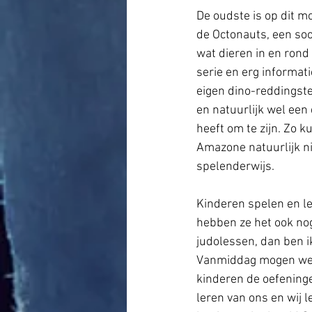
De oudste is op dit m
de Octonauts, een so
wat dieren in en rond
serie en erg informati
eigen dino-reddingst
en natuurlijk wel een 
heeft om te zijn. Zo 
Amazone natuurlijk ni
spelenderwijs.
Kinderen spelen en le
hebben ze het ook nog 
judolessen, dan ben ik
Vanmiddag mogen we d
kinderen de oefeninge
leren van ons en wij 