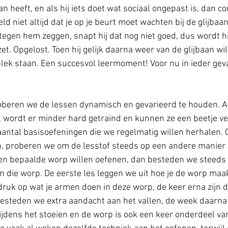
an heeft, en als hij iets doet wat sociaal ongepast is, dan c
ld niet altijd dat je op je beurt moet wachten bij de glijbaan
tegen hem zeggen, snapt hij dat nog niet goed, dus wordt hi
ezet. Opgelost. Toen hij gelijk daarna weer van de glijbaan wild
plek staan. Een succesvol leermoment! Voor nu in ieder geva
oberen we de lessen dynamisch en gevarieerd te houden. A
, wordt er minder hard getraind en kunnen ze een beetje v
 aantal basisoefeningen die we regelmatig willen herhalen. 
, proberen we om de lesstof steeds op een andere manier a
een bepaalde worp willen oefenen, dan besteden we steeds
 die worp. De eerste les leggen we uit hoe je de worp maak
ruk op wat je armen doen in deze worp, de keer erna zijn 
besteden we extra aandacht aan het vallen, de week daarna
jdens het stoeien en de worp is ook een keer onderdeel van 