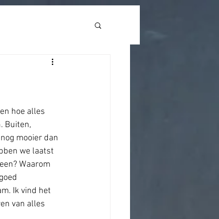
eady(function () { open_Lightbox(); });
en hoe alles 
 Buiten, 
s nog mooier dan 
bben we laatst 
 heen? Waarom 
lgoed 
. Ik vind het 
en van alles 