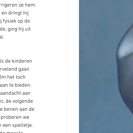
orrigeren ze hem. 
 en dringt hij 
j fysiek op de 
e, ging hij uit 
l.
ls de kinderen 
ervelend gaan 
Om het toch 
an te bieden. 
 aandacht aan 
t, de volgende 
de benen aan de 
 proberen we 
een spelletje. 