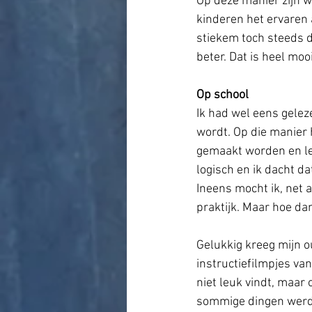
Op deze manier zijn w
kinderen het ervaren 
stiekem toch steeds d
beter. Dat is heel moo
Op school
Ik had wel eens gelez
wordt. Op die manier 
gemaakt worden en ler
logisch en ik dacht da
Ineens mocht ik, net 
praktijk. Maar hoe da
Gelukkig kreeg mijn 
instructiefilmpjes van
niet leuk vindt, maar
sommige dingen werd h