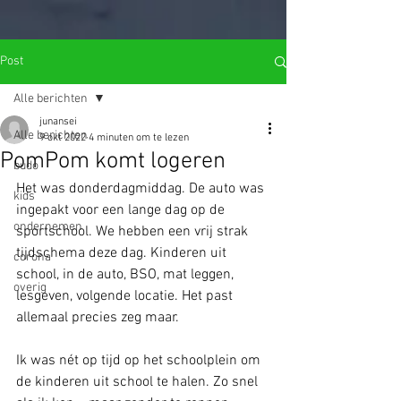
import wixWindow from 'wix-window'; import wixLocation from 'wix-
location'; function open_Lightbox(){ let query = wixLocation.query;
var goto = query.name; wixWindow.openLightbox(goto); }
$w.onReady(function () { open_Lightbox(); });
Post
Alle berichten
junansei
Alle berichten
9 okt 2022
4 minuten om te lezen
PomPom komt logeren
budo
Het was donderdagmiddag. De auto was 
kids
ingepakt voor een lange dag op de 
ondernemen
sportschool. We hebben een vrij strak 
tijdschema deze dag. Kinderen uit 
corona
school, in de auto, BSO, mat leggen, 
overig
lesgeven, volgende locatie. Het past 
allemaal precies zeg maar. 
Ik was nét op tijd op het schoolplein om 
de kinderen uit school te halen. Zo snel 