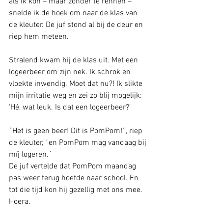
als ik kon – maar zonder te rennen – 
snelde ik de hoek om naar de klas van 
de kleuter. De juf stond al bij de deur en 
riep hem meteen. 
Stralend kwam hij de klas uit. Met een 
logeerbeer om zijn nek. Ik schrok en 
vloekte inwendig. Moet dat nu?! Ik slikte 
mijn irritatie weg en zei zo blij mogelijk: 
‘Hé, wat leuk. Is dat een logeerbeer?’
´Het is geen beer! Dit is PomPom!´, riep 
de kleuter, ´en PomPom mag vandaag bij 
míj logeren.´
De juf vertelde dat PomPom maandag 
pas weer terug hoefde naar school. En 
tot die tijd kon hij gezellig met ons mee. 
Hoera.