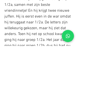
1/2a, samen met zijn beste 
vriendinnetje! En hij krijgt twee nieuwe 
juffen. Hij is eerst even in de war omdat 
hij teruggaat naar 1/2a. De letters zijn 
willekeurig gekozen, maar hij ziet dat 
anders. Toen hij net op school kwam, 
ging hij naar groep 1/2a. Het jaar daarna 
ging hij naar groep 1/2b, dus hij had nu 
groep 1/2c verwacht, maar dat gaat 
even anders. Toen dat misverstand uit 
de wereld was, was hij blij verheugd 
over het nieuwe lokaal waar hij heen 
gaat. Ik heb hem nog maar niet uitgelegd 
dat ook de lokaalnummering volgend 
jaar anders wordt, maar dat merkt hij 
volgende week vanzelf wel op de 
kennismakingsmiddag in de nieuwe 
klas. 