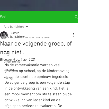
import wixWindow from 'wix-window'; import wixLocation from 'wix-
location'; function open_Lightbox(){ let query = wixLocation.query;
var goto = query.name; wixWindow.openLightbox(goto); }
$w.onReady(function () { open_Lightbox(); });
Post
Alle berichten
Esther
Alle berichten
2 jul 2020
7 minuten om te lezen
Naar de volgende groep, of
budo
nog niet...
kids
Bijgewerkt op:
7 apr 2021
ondernemen
Na de zomervakantie worden veel 
corona
groepen op school, op de kinderopvang 
en op de sportclub opnieuw ingedeeld. 
overig
De volgende groep is een volgende stap 
in de ontwikkeling van een kind. Het is 
een mooi moment om stil te staan bij de 
ontwikkeling van ieder kind en de 
afgelopen periode te evalueren. De 