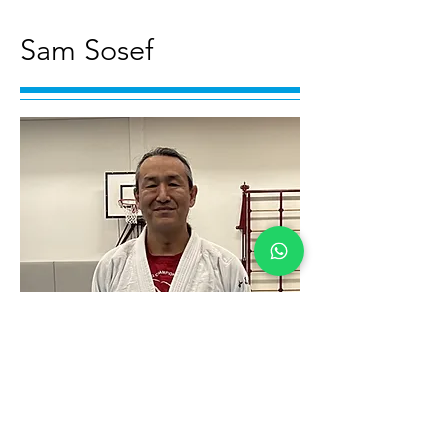
Sam Sosef
Sam geeft in het dagelijks leven
vechtsportles aan kinderen en
volwassenen als eigenaar van
Budocentrum Junansei in Voorschoten
.