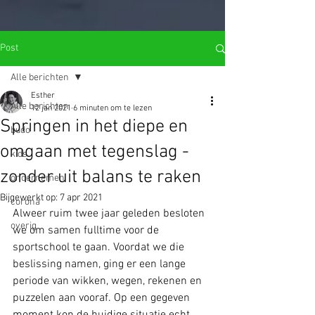
import wixWindow from 'wix-window'; import wixLocation from 'wix-
location'; function open_Lightbox(){ let query = wixLocation.query;
var goto = query.name; wixWindow.openLightbox(goto); }
$w.onReady(function () { open_Lightbox(); });
Post
Alle berichten
Esther
Alle berichten
12 jan 2021
6 minuten om te lezen
Springen in het diepe en
budo
omgaan met tegenslag -
kids
zonder uit balans te raken
ondernemen
Bijgewerkt op:
7 apr 2021
corona
Alweer ruim twee jaar geleden besloten 
overig
we om samen fulltime voor de 
sportschool te gaan. Voordat we die 
beslissing namen, ging er een lange 
periode van wikken, wegen, rekenen en 
puzzelen aan vooraf. Op een gegeven 