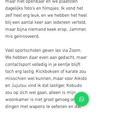
maar niet openbaar en we plaatsten 
dagelijks foto's en filmpjes. Ik vond het 
zelf heel erg leuk, en we hebben het heel 
blij een aantal keer aan iedereen verteld, 
maar bijna niemand keek erop. Jammer, 
mis geïnnoveerd.
Veel sportscholen geven les via Zoom. 
We hebben daar even aan gedacht, maar 
contactsport volledig in je eentje blijft 
toch erg lastig. Kickboksen of karate zou 
misschien wel kunnen, maar voor Aikido 
en Jujutsu vind ik dat lastiger. Kobudo 
zou op zich wel gaan, alleen is mijn 
woonkamer is niet groot genoeg om 
dingen met wapens te oefenen en dat 
beperkt de mogelijkheden nog verder. 
Daarnaast heb ik twee jongen kinderen, 
en een live training volgen als zij in de 