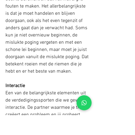
fouten te maken. Het allerbelangrijkste 
is dat je moet handelen en blijven 
doorgaan, ook als het even tegenzit of 
anders gaat dan je verwacht had. Soms 
kun je niet overnieuw beginnen, de 
mislukte poging vergeten en met een 
schone lei beginnen, maar moet je juist 
doorgaan vanuit de mislukte poging. Dat 
betekent roeien met de riemen die je 
hebt en er het beste van maken. 
Interactie
Een van de belangrijkste elementen uit 
de verdedigingssporten die we geven is 
interactie. De partner waarmee je traint 
creëert een probleem en jij probeert 
vanuit je eigen kracht dat probleem op 
te lossen, ook als dat probleem in de 