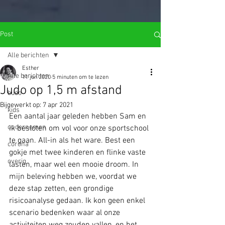
import wixWindow from 'wix-window'; import wixLocation from 'wix-
location'; function open_Lightbox(){ let query = wixLocation.query;
var goto = query.name; wixWindow.openLightbox(goto); }
$w.onReady(function () { open_Lightbox(); });
Post
Alle berichten
Esther
Alle berichten
11 jun 2020
5 minuten om te lezen
Judo op 1,5 m afstand
budo
Bijgewerkt op:
7 apr 2021
kids
Een aantal jaar geleden hebben Sam en 
ondernemen
ik besloten om vol voor onze sportschool 
te gaan. All-in als het ware. Best een 
corona
gokje met twee kinderen en flinke vaste 
overig
lasten, maar wel een mooie droom. In 
mijn beleving hebben we, voordat we 
deze stap zetten, een grondige 
risicoanalyse gedaan. Ik kon geen enkel 
scenario bedenken waar al onze 