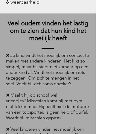
& weerbaarheid
Veel ouders vinden het lastig
om te zien dat hun kind het
moeilijk heeft
❌ Je kind vindt het moeilijk om contact te
maken met andere kinderen. Het lijkt zo
simpel, maar hij stapt niet zomaar op een
ander kind af. Vindt het moeilijk om iets
te zeggen. Om zich te mengen in het
spel.
Voelt hij zich soms onzeker?
❌ Maakt hij op school wel
vriendjes?
Misschien komt hij met gym
niet lekker mee. Hij heeft niet de motoriek
van een topsporter. Is geen held of durfal.
Wordt hij misschien gepest?
❌ Veel kinderen vinden het moeilijk om