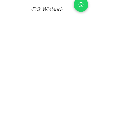
-Erik Wieland-
Praktische info
De training is op dinsdagmiddag van
16.00-16.45
uur in gymzaal Frans de
Vette aan de Kuyperbrink 11 in
Voorschoten. Je kunt gratis voor de
deur parkeren.
De cursusdata zijn 4 okt, 11 okt, 18 okt,
1 nov, 8 nov en 15 nov 2022
Deelname aan de hele cursus is 77
euro. Betalen kan contant op de eerste
cursusdag, of door het bedrag voor
aanvang van de cursus over te maken
naar IBAN NL97 RABO
0334 8744 16
t.n.v. Budocentrum Junansei, of via een
tikkie.