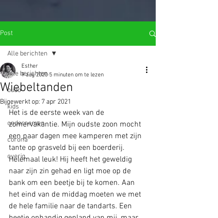
import wixWindow from 'wix-window'; import wixLocation from 'wix-
location'; function open_Lightbox(){ let query = wixLocation.query;
var goto = query.name; wixWindow.openLightbox(goto); }
$w.onReady(function () { open_Lightbox(); });
Post
Alle berichten
Esther
Alle berichten
9 aug 2020
5 minuten om te lezen
Wiebeltanden
budo
Bijgewerkt op:
7 apr 2021
kids
Het is de eerste week van de 
ondernemen
zomervakantie. Mijn oudste zoon mocht 
een paar dagen mee kamperen met zijn 
corona
tante op grasveld bij een boerderij. 
overig
Helemaal leuk! Hij heeft het geweldig 
naar zijn zin gehad en ligt moe op de 
bank om een beetje bij te komen. Aan 
het eind van de middag moeten we met 
de hele familie naar de tandarts. Een 