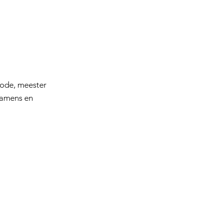
riode, meester
xamens en