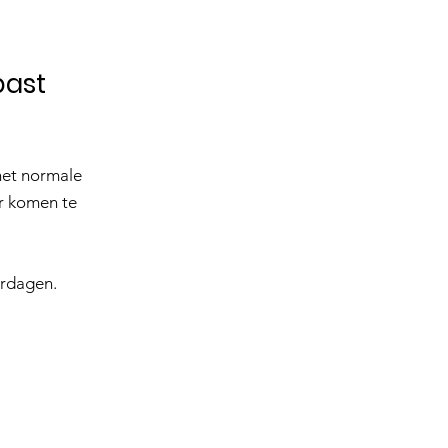
past
het normale
r komen te
erdagen.