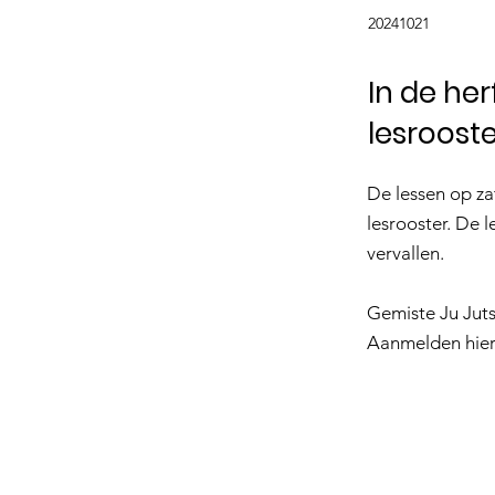
20241021
In de he
lesrooste
De lessen op z
lesrooster. De 
vervallen.
Gemiste Ju Jut
Aanmelden hierv