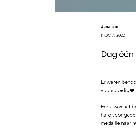
Junansei
NOV 7, 2022
Dag één 
Er waren behoorl
voorspoedig❤️
Eerst was het b
hard voor geoef
medaille naar hu