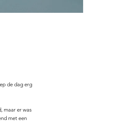
liep de dag erg
d, maar er was
lend met een