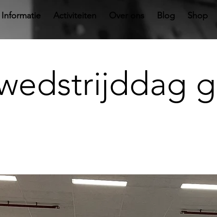
Informatie
Activiteiten
Over ons
Blog
Shop
 wedstrijddag g