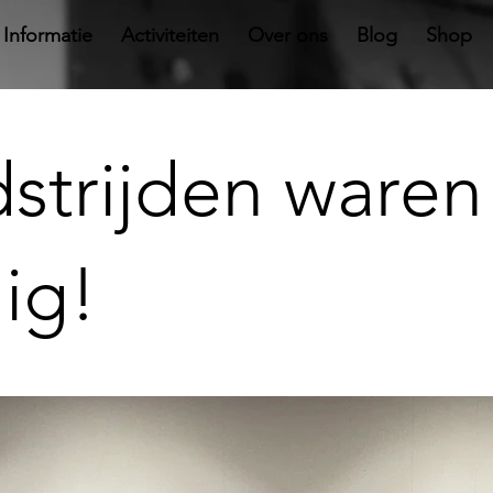
Informatie
Activiteiten
Over ons
Blog
Shop
strijden waren
ig!