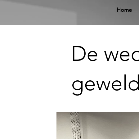
Home
De wed
geweld