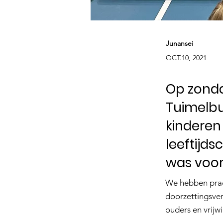
Junansei
OCT.10, 2021
Op zonda
Tuimelbu
kinderen 
leeftijds
was voor
We hebben prac
doorzettingsver
ouders en vrijwil