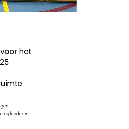
 voor het
125
 ruimte
ngen,
 bij kinderen,